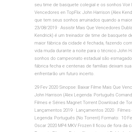
seu time de basquete colegial e os sonhos Voir 
Vencedores en TopFlix: John Harrison (Alex Ken
que tem seus sonhos arruinados quando a maior
23/08/2019 · Assistir Mais Que Vencedores Dubl
Kendrick) é um treinador de time de basquete 
maior fábrica da cidade é fechada, fazendo co
vida muda durante a noite para o técnico John H
sonhos do campeonato estadual são esmagados 
fábrica fecha e centenas de famílias deixam sua
enfrentarão um futuro incerto.
29 Fev 2020 Sinopse: Baixar Filme Mais Que Ven
John Harrison (Alex Legenda: Português Comando
Filmes e Séries Magnet Torrent Download de Torr
Lançamentos 2019 · Lançamentos 2020 · Filmes 4K
Legenda: Português (No Torrent) Formato: 10 Fe
Oscar 2020 MP4 MKV Frozen II ficou de fora da 