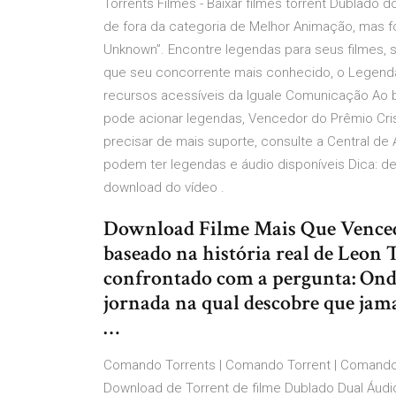
Torrents Filmes - Baixar filmes torrent Dublado d
de fora da categoria de Melhor Animação, mas fo
Unknown”. Encontre legendas para seus filmes, 
que seu concorrente mais conhecido, o Legend
recursos acessíveis da Iguale Comunicação Ao b
pode acionar legendas, Vencedor do Prêmio Cris
precisar de mais suporte, consulte a Central de
podem ter legendas e áudio disponíveis Dica: de
download do vídeo .
Download Filme Mais Que Vencedo
baseado na história real de Leon 
confrontado com a pergunta: Onde
jornada na qual descobre que jam
…
Comando Torrents | Comando Torrent | Comando F
Download de Torrent de filme Dublado Dual Áudi