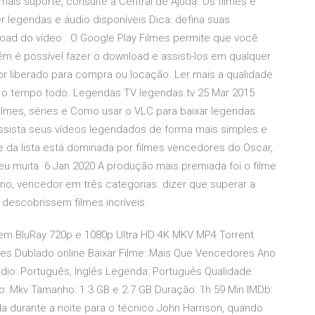
is suporte, consulte a Central de Ajuda. Os filmes e
 legendas e áudio disponíveis Dica: defina suas
oad do vídeo . O Google Play Filmes permite que você
 é possível fazer o download e assisti-los em qualquer
r liberado para compra ou locação. Ler mais a qualidade
 o tempo todo. Legendas TV legendas.tv 25 Mar 2015
filmes, séries e Como usar o VLC para baixar legendas
sista seus vídeos legendados de forma mais simples e
e da lista está dominada por filmes vencedores do Oscar,
eu muita 6 Jan 2020 A produção mais premiada foi o filme
no, vencedor em três categorias. dizer que superar a
descobrissem filmes incríveis.
em BluRay 720p e 1080p Ultra HD 4K MKV MP4 Torrent
es Dublado online Baixar Filme: Mais Que Vencedores Ano
io: Português, Inglês Legenda: Português Qualidade:
to: Mkv Tamanho: 1.3 GB e 2.7 GB Duração: 1h 59 Min IMDb:
 durante a noite para o técnico John Harrison, quando