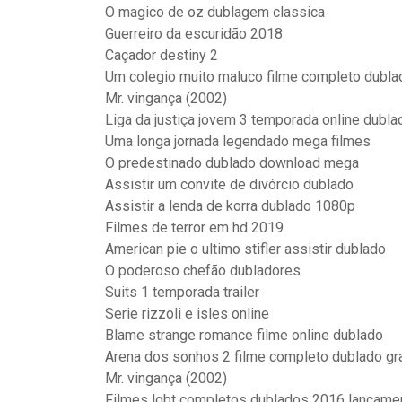
O magico de oz dublagem classica
Guerreiro da escuridão 2018
Caçador destiny 2
Um colegio muito maluco filme completo dubla
Mr. vingança (2002)
Liga da justiça jovem 3 temporada online dubla
Uma longa jornada legendado mega filmes
O predestinado dublado download mega
Assistir um convite de divórcio dublado
Assistir a lenda de korra dublado 1080p
Filmes de terror em hd 2019
American pie o ultimo stifler assistir dublado
O poderoso chefão dubladores
Suits 1 temporada trailer
Serie rizzoli e isles online
Blame strange romance filme online dublado
Arena dos sonhos 2 filme completo dublado gra
Mr. vingança (2002)
Filmes lgbt completos dublados 2016 lançame