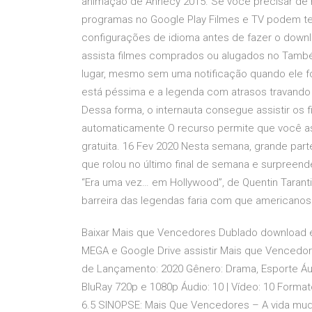
animação de Annecy 2015. Se você precisar de ma
programas no Google Play Filmes e TV podem ter
configurações de idioma antes de fazer o downl
assista filmes comprados ou alugados no Também
lugar, mesmo sem uma notificação quando ele fo
está péssima e a legenda com atrasos travando
Dessa forma, o internauta consegue assistir os 
automaticamente O recurso permite que você as
gratuita. 16 Fev 2020 Nesta semana, grande part
que rolou no último final de semana e surpreend
“Era uma vez… em Hollywood”, de Quentin Taranti
barreira das legendas faria com que americanos 
Baixar Mais que Vencedores Dublado download 
MEGA e Google Drive assistir Mais que Vencedor
de Lançamento: 2020 Gênero: Drama, Esporte Áud
BluRay 720p e 1080p Áudio: 10 | Vídeo: 10 Forma
6.5 SINOPSE: Mais Que Vencedores – A vida muda