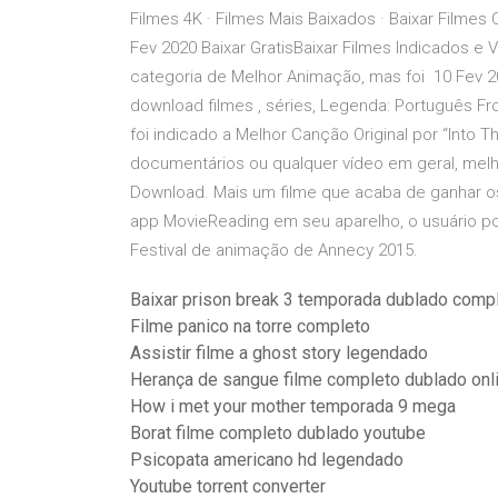
Filmes 4K · Filmes Mais Baixados · Baixar Filme
Fev 2020 Baixar GratisBaixar Filmes Indicados e
categoria de Melhor Animação, mas foi 10 Fev 20
download filmes , séries, Legenda: Português Fr
foi indicado a Melhor Canção Original por “Into 
documentários ou qualquer vídeo em geral, mel
Download. Mais um filme que acaba de ganhar o
app MovieReading em seu aparelho, o usuário po
Festival de animação de Annecy 2015.
Baixar prison break 3 temporada dublado comp
Filme panico na torre completo
Assistir filme a ghost story legendado
Herança de sangue filme completo dublado onl
How i met your mother temporada 9 mega
Borat filme completo dublado youtube
Psicopata americano hd legendado
Youtube torrent converter