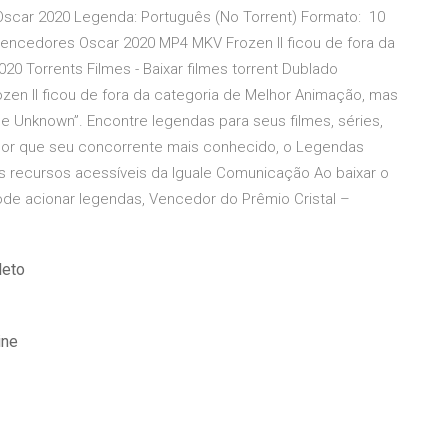
s Oscar 2020 Legenda: Português (No Torrent) Formato: 10
 Vencedores Oscar 2020 MP4 MKV Frozen II ficou de fora da
20 Torrents Filmes - Baixar filmes torrent Dublado
ozen II ficou de fora da categoria de Melhor Animação, mas
The Unknown”. Encontre legendas para seus filmes, séries,
hor que seu concorrente mais conhecido, o Legendas
s recursos acessíveis da Iguale Comunicação Ao baixar o
de acionar legendas, Vencedor do Prêmio Cristal –
leto
ine