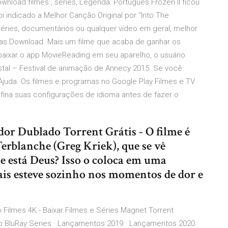
ownload filmes , séries, Legenda: Português Frozen II ficou
i indicado a Melhor Canção Original por “Into The
séries, documentários ou qualquer vídeo em geral, melhor
as Download. Mais um filme que acaba de ganhar os
aixar o app MovieReading em seu aparelho, o usuário
tal – Festival de animação de Annecy 2015. Se você
 Ajuda. Os filmes e programas no Google Play Filmes e TV
fina suas configurações de idioma antes de fazer o
r Dublado Torrent Grátis - O filme é
Terblanche (Greg Kriek), que se vê
 está Deus? Isso o coloca em uma
ais esteve sozinho nos momentos de dor e
ilmes 4K - Baixar Filmes e Séries Magnet Torrent
o BluRay Series · Lançamentos 2019 · Lançamentos 2020 ·