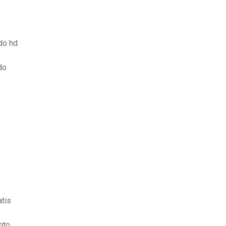
do hd
do
tis
nto