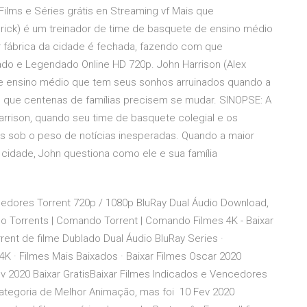
Films e Séries grátis en Streaming vf Mais que
drick) é um treinador de time de basquete de ensino médio
 fábrica da cidade é fechada, fazendo com que
ado e Legendado Online HD 720p. John Harrison (Alex
de ensino médio que tem seus sonhos arruinados quando a
m que centenas de famílias precisem se mudar. SINOPSE: A
arrison, quando seu time de basquete colegial e os
sob o peso de notícias inesperadas. Quando a maior
 cidade, John questiona como ele e sua família
cedores Torrent 720p / 1080p BluRay Dual Áudio Download,
 Torrents | Comando Torrent | Comando Filmes 4K - Baixar
ent de filme Dublado Dual Áudio BluRay Series ·
 · Filmes Mais Baixados · Baixar Filmes Oscar 2020
v 2020 Baixar GratisBaixar Filmes Indicados e Vencedores
categoria de Melhor Animação, mas foi 10 Fev 2020