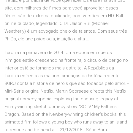
Netflix, e por causa de você que fazemos esse maravilhoso
site, com milhares de filmes para você aproveitar, esses
filmes são de extrema qualidade, com versões em HD. Bull
online dublado, legendado! O Dr. Jason Bull (Michael
Weatherly) é um advogado cheio de talentos. Com seus três
Ph.Ds, ele une psicologia, intuição e alta …
Turquia na primavera de 2014. Uma época em que os
inimigos estão crescendo na fronteira, o círculo de perigo no
interior está se tornando mais estreito. A República da
Turquia enfrenta as maiores ameaças da história recente.
BÖRÜ conta a história de heróis que são tocados pelo amor. -
Mini-Série original Netflix. Martin Scorsese directs this Netflix
original comedy special exploring the enduring legacy of
Emmy-winning sketch comedy show "SCTV." My Father's
Dragon. Based on the Newbery-winning children's books, this
animated film follows a young boy who runs away to an island
to rescue and befriend a … 21/12/2018 · Série Boru -