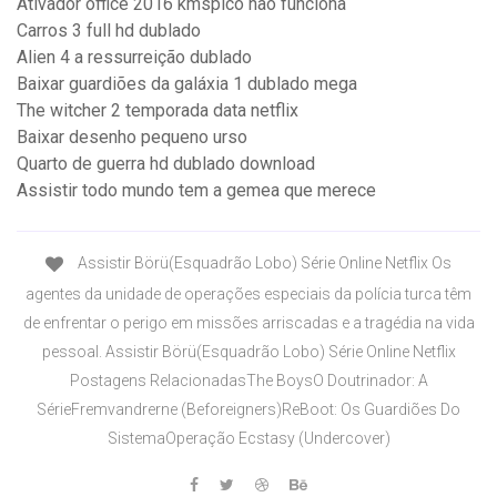
Ativador office 2016 kmspico não funciona
Carros 3 full hd dublado
Alien 4 a ressurreição dublado
Baixar guardiões da galáxia 1 dublado mega
The witcher 2 temporada data netflix
Baixar desenho pequeno urso
Quarto de guerra hd dublado download
Assistir todo mundo tem a gemea que merece
Assistir Börü(Esquadrão Lobo) Série Online Netflix Os
agentes da unidade de operações especiais da polícia turca têm
de enfrentar o perigo em missões arriscadas e a tragédia na vida
pessoal. Assistir Börü(Esquadrão Lobo) Série Online Netflix
Postagens RelacionadasThe BoysO Doutrinador: A
SérieFremvandrerne (Beforeigners)ReBoot: Os Guardiões Do
SistemaOperação Ecstasy (Undercover)