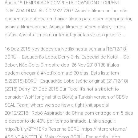
Áudio 1ª TEMPORADA COMPLETA DOWNLOAD TORRENT
DUBLADA DUAL ÁUDIO MKV 720P. Assistir filmes online, não
esquente a cabeça em baixar filmes para o seu computador,
assista filmes online. Assista filmes e séries online, filmes
grátis. Assista filmes na internet quantas vezes quiser e …
16 Dez 2018 Novidades da Netflix nesta semana [16/12/18]
BÖRÜ – Esquadrão Lobo; Derry Girls; Especial de Natal – Se
Beber, Não Ceie; O mestre dos 26 Nov 2018 188 títulos
podem chegar à #Netflix em até 30 dias. Esta lista tem
8.2(2018) BÖRÜ - Esquadrão Lobo (série original) (21/12/18)
(2018) Derry 27 Dec 2018 Our Take: It's not a stretch to
consider Wolf (original title: Börü) a Turkish version of CBS's
SEAL Team, where we see how a tight-knit special
20/12/2018 · Robô Aspirador da China com entrega em 5 dias
e desconto de 40% por tempo limitado. Link a seguir:
http://bit.ly/2TY1BKb Resenha BÖRÜ: https://interprete.me/
ASSINE A NETFLIX. Mais vídeos BÖRÜ - Esquadrão Lobo.