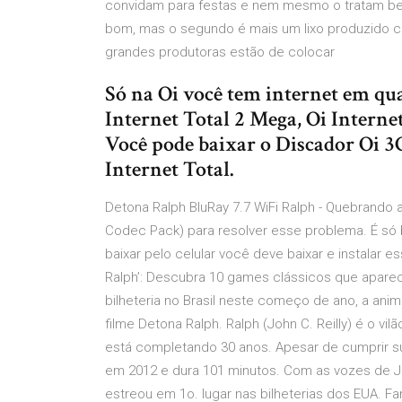
convidam para festas e nem mesmo o tratam bem
bom, mas o segundo é mais um lixo produzido c
grandes produtoras estão de colocar
Só na Oi você tem internet em qu
Internet Total 2 Mega, Oi Interne
Você pode baixar o Discador Oi 
Internet Total.
Detona Ralph BluRay 7.7 WiFi Ralph - Quebrando 
Codec Pack) para resolver esse problema. É só 
baixar pelo celular você deve baixar e instalar e
Ralph’: Descubra 10 games clássicos que apar
bilheteria no Brasil neste começo de ano, a anim
filme Detona Ralph. Ralph (John C. Reilly) é o vil
está completando 30 anos. Apesar de cumprir su
em 2012 e dura 101 minutos. Com as vozes de Jo
estreou em 1o. lugar nas bilheterias dos EUA. Fant