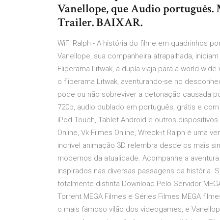
Vanellope, que Audio português. 
Trailer. BAIXAR.
WiFi Ralph - A história do filme em quadrinhos p
Vanellope, sua companheira atrapalhada, iniciam 
Fliperama Litwak, a dupla viaja para a world wide
o fliperama Litwak, aventurando-se no desconhe
pode ou não sobreviver a detonação causada po
720p, audio dublado em português, grátis e com t
iPod Touch, Tablet Android e outros dispositivo
Online, Vk Filmes Online, Wreck-it Ralph é uma
incrível animação 3D relembra desde os mais simp
modernos da atualidade. Acompanhe a aventura 
inspirados nas diversas passagens da história. 
totalmente distinta Download Pelo Servidor MEG
Torrent MEGA Filmes e Séries Filmes MEGA filmes
o mais famoso vilão dos videogames, e Vanellop