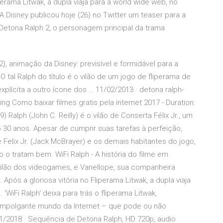
perama Litwak, a dupla viaja para a world wide web, no
A Disney publicou hoje (26) no Twitter um teaser para a
Detona Ralph 2, o personagem principal da trama
, animação da Disney: previsível e formidável para a
O tal Ralph do título é o vilão de um jogo de fliperama de
plícita a outro ícone dos … 11/02/2013 · detona ralph-
 Como baixar filmes gratis pela internet 2017 - Duration:
Ralph (John C. Reilly) é o vilão de Conserta Félix Jr., um
30 anos. Apesar de cumprir suas tarefas à perfeição,
Felix Jr. (Jack McBrayer) e os demais habitantes do jogo,
 tratam bem. WiFi Ralph - A história do filme em
vilão dos videogames, e Vanellope, sua companheira
Após a gloriosa vitória no Fliperama Litwak, a dupla viaja
‘WiFi Ralph‘ deixa para trás o fliperama Litwak,
empolgante mundo da Internet – que pode ou não
1/2018 · Sequência de Detona Ralph, HD 720p, audio