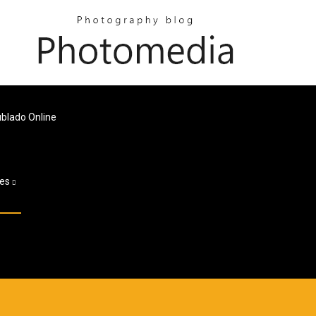
ublado Online
es