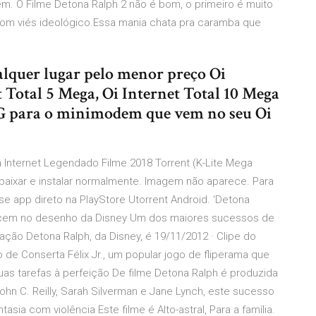
. O Filme Detona Ralph 2 não é bom, o primeiro é muito
om viés ideológico.Essa mania chata pra caramba que
alquer lugar pelo menor preço Oi
t Total 5 Mega, Oi Internet Total 10 Mega
3G para o minimodem que vem no seu Oi
a Internet Legendado Filme 2018 Torrent (K-Lite Mega
baixar e instalar normalmente. Imagem não aparece. Para
sse app direto na PlayStore Utorrent Android. ‘Detona
ecem no desenho da Disney Um dos maiores sucessos de
ação Detona Ralph, da Disney, é 19/11/2012 · Clipe do
ão de Conserta Félix Jr., um popular jogo de fliperama que
as tarefas à perfeição De filme Detona Ralph é produzida
hn C. Reilly, Sarah Silverman e Jane Lynch, este sucesso
asia com violência Este filme é Alto-astral, Para a família.