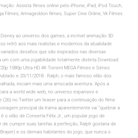
ação. Assista filmes online pelo iPhone, iPad, iPod Touch,
ga Filmes, Armageddon filmes, Super Cine Online, Vk Filmes
Disney ao universo dos games, a incrível animação 3D
os retrô aos mais realistas e modernos da atualidade.
ariados desafios que são inspirados nas diversas
da um com uma jogabilidade totalmente distinta Download
20p 1080p Ultra HD 4K Torrent MEGA Filmes e Séries
ublado e 20/11/2018 · Ralph, o mais famoso vilão dos
alhada, iniciam mais uma arriscada aventura. Após a
ja para a world wide web, no universo expansivo e
e (26) no Twitter um teaser para a continuação do filme
sonagem principal da trama aparentemente vai “quebrar a
 é o vilão de Conserta Félix Jr., um popular jogo de
de cumprir suas tarefas à perfeição, Ralph gostaria de
Brayer) e os demais habitantes do jogo, que nunca o