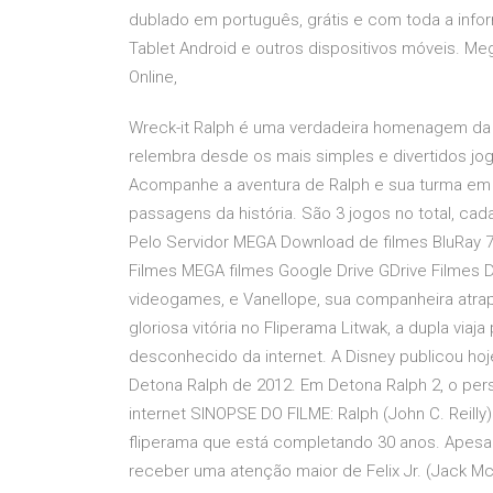
dublado em português, grátis e com toda a inform
Tablet Android e outros dispositivos móveis. Me
Online,
Wreck-it Ralph é uma verdadeira homenagem da 
relembra desde os mais simples e divertidos jog
Acompanhe a aventura de Ralph e sua turma em v
passagens da história. São 3 jogos no total, ca
Pelo Servidor MEGA Download de filmes BluRay 7
Filmes MEGA filmes Google Drive GDrive Filmes D
videogames, e Vanellope, sua companheira atrap
gloriosa vitória no Fliperama Litwak, a dupla via
desconhecido da internet. A Disney publicou hoj
Detona Ralph de 2012. Em Detona Ralph 2, o per
internet SINOPSE DO FILME: Ralph (John C. Reilly)
fliperama que está completando 30 anos. Apesar 
receber uma atenção maior de Felix Jr. (Jack Mc