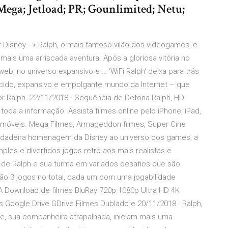
Mega; Jetload; PR; Gounlimited; Netu;
or Disney --> Ralph, o mais famoso vilão dos videogames, e
mais uma arriscada aventura. Após a gloriosa vitória no
 web, no universo expansivo e … ‘WiFi Ralph‘ deixa para trás
cido, expansivo e empolgante mundo da Internet – que
r Ralph. 22/11/2018 · Sequência de Detona Ralph, HD
oda a informação. Assista filmes online pelo iPhone, iPad,
s móveis. Mega Filmes, Armageddon filmes, Super Cine
 verdadeira homenagem da Disney ao universo dos games, a
les e divertidos jogos retrô aos mais realistas e
de Ralph e sua turma em variados desafios que são
São 3 jogos no total, cada um com uma jogabilidade
A Download de filmes BluRay 720p 1080p Ultra HD 4K
 Google Drive GDrive Filmes Dublado e 20/11/2018 · Ralph,
e, sua companheira atrapalhada, iniciam mais uma