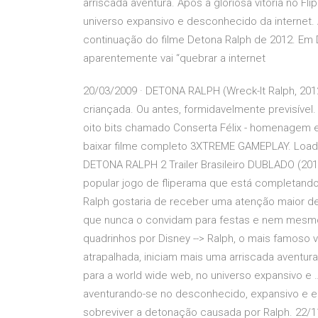
arriscada aventura. Após a gloriosa vitória no Fli
universo expansivo e desconhecido da internet. 
continuação do filme Detona Ralph de 2012. Em 
aparentemente vai “quebrar a internet
20/03/2009 · DETONA RALPH (Wreck-It Ralph, 2012)
criançada. Ou antes, formidavelmente previsível. 
oito bits chamado Conserta Félix - homenagem ex
baixar filme completo 3XTREME GAMEPLAY. Loading
DETONA RALPH 2 Trailer Brasileiro DUBLADO (2019) 
popular jogo de fliperama que está completando 
Ralph gostaria de receber uma atenção maior de 
que nunca o convidam para festas e nem mesmo o
quadrinhos por Disney --> Ralph, o mais famoso 
atrapalhada, iniciam mais uma arriscada aventura. 
para a world wide web, no universo expansivo e … 
aventurando-se no desconhecido, expansivo e 
sobreviver a detonação causada por Ralph. 22/1