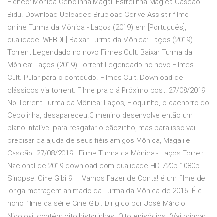
Elenco: Monica Cebolinha Magali Estrelinha Magica Cascao
Bidu. Download Uploaded Brupload Gdrive Assistir filme
online Turma da Mônica - Laços (2019) em [Português],
qualidade [WEBDL] Baixar Turma da Mônica: Laços (2019)
Torrent Legendado no novo Filmes Cult. Baixar Turma da
Mônica: Laços (2019) Torrent Legendado no novo Filmes
Cult. Pular para o conteúdo. Filmes Cult. Download de
clássicos via torrent. Filme pra c á Próximo post: 27/08/2019 ·
No Torrent Turma da Mônica: Laços, Floquinho, o cachorro do
Cebolinha, desapareceu.O menino desenvolve então um
plano infalível para resgatar o cãozinho, mas para isso vai
precisar da ajuda de seus fiéis amigos Mônica, Magali e
Cascão. 27/08/2019 · Filme Turma da Mônica - Laços Torrent
Nacional de 2019 download com qualidade HD 720p 1080p.
Sinopse: Cine Gibi 9 — Vamos Fazer de Conta! é um filme de
longa-metragem animado da Turma da Mônica de 2016. É o
nono filme da série Cine Gibi. Dirigido por José Márcio
Nicolosi, contém oito historinhas. Oito episódios: “Vai brincar