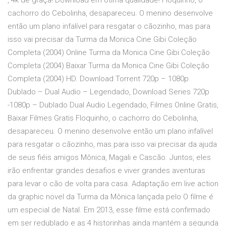
, 4k de graça! Download em ótima qualidade! Floquinho, o
cachorro do Cebolinha, desapareceu. O menino desenvolve
então um plano infalível para resgatar o cãozinho, mas para
isso vai precisar da Turma da Monica Cine Gibi Coleção
Completa (2004) Online Turma da Monica Cine Gibi Coleção
Completa (2004) Baixar Turma da Monica Cine Gibi Coleção
Completa (2004) HD. Download Torrent 720p – 1080p
Dublado – Dual Audio – Legendado, Download Series 720p
-1080p – Dublado Dual Audio Legendado, Filmes Online Gratis,
Baixar Filmes Gratis Floquinho, o cachorro do Cebolinha,
desapareceu. O menino desenvolve então um plano infalível
para resgatar o cãozinho, mas para isso vai precisar da ajuda
de seus fiéis amigos Mônica, Magali e Cascão. Juntos, eles
irão enfrentar grandes desafios e viver grandes aventuras
para levar o cão de volta para casa. Adaptação em live action
da graphic novel da Turma da Mônica lançada pelo O filme é
um especial de Natal. Em 2013, esse filme está confirmado
em ser redublado e as 4 historinhas ainda mantém a segunda