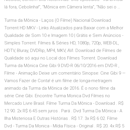
lá fora, Cebolinha!”, “Mônica em Câmera lenta”, “Não sei o …
Turma da Mônica - Laços (O Filme) Nacional Download
Torrent HD MKV - Links Atualizados para Baixar com a Melhor
Qualidade de Som 10 e Imagem 10 | Grátis e Sem Anúncios -
Simples Torrent. Filmes & Séries HD, 1080p, 720p, WEB-DL,
HDTV, Bluray, DVDRip, MP4, MKV, AVI. Download de Filmes de
Qualidade só aqui no Local dos Filmes Torrent. Download
Turma da Mônica Cine Gibi 9 DVD-R 06/10/2016 em DVD-R ,
Filme - Animação Deixe um comentário Sinopse: Cine Gibi 9 —
Vamos Fazer de Conta! é um filme de longa-metragem
animado da Turma da Mônica de 2016. É o nono filme da
série Cine Gibi. Encontre Turma Monica Dvd Filmes no
Mercado Livre Brasil. Filme Turma Da Mônica - Download . R$
12 90. 2x R$ 6 45 sem juros . Pará . Dvd Turma Da Mônica - A
Ilha Misteriosa E Outras Histórias . R$ 17. 3x R$ 6 02. Filme
Dvd - Turma Da Monica - Mídia Física - Original . R$ 20. 4x R$ 5