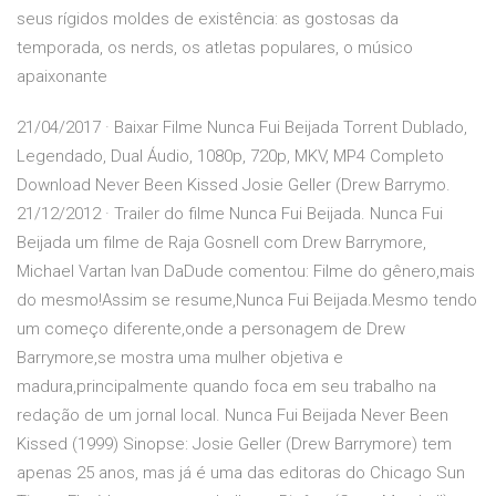
seus rígidos moldes de existência: as gostosas da
temporada, os nerds, os atletas populares, o músico
apaixonante
21/04/2017 · Baixar Filme Nunca Fui Beijada Torrent Dublado,
Legendado, Dual Áudio, 1080p, 720p, MKV, MP4 Completo
Download Never Been Kissed Josie Geller (Drew Barrymo.
21/12/2012 · Trailer do filme Nunca Fui Beijada. Nunca Fui
Beijada um filme de Raja Gosnell com Drew Barrymore,
Michael Vartan Ivan DaDude comentou: Filme do gênero,mais
do mesmo!Assim se resume,Nunca Fui Beijada.Mesmo tendo
um começo diferente,onde a personagem de Drew
Barrymore,se mostra uma mulher objetiva e
madura,principalmente quando foca em seu trabalho na
redação de um jornal local. Nunca Fui Beijada Never Been
Kissed (1999) Sinopse: Josie Geller (Drew Barrymore) tem
apenas 25 anos, mas já é uma das editoras do Chicago Sun