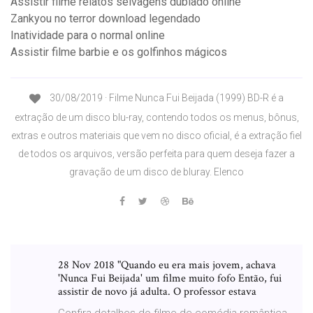
Assistir filme relatos selvagens dublado online
Zankyou no terror download legendado
Inatividade para o normal online
Assistir filme barbie e os golfinhos mágicos
30/08/2019 · Filme Nunca Fui Beijada (1999) BD-R é a
extração de um disco blu-ray, contendo todos os menus, bônus,
extras e outros materiais que vem no disco oficial, é a extração fiel
de todos os arquivos, versão perfeita para quem deseja fazer a
gravação de um disco de bluray. Elenco
28 Nov 2018 "Quando eu era mais jovem, achava
'Nunca Fui Beijada' um filme muito fofo Então, fui
assistir de novo já adulta. O professor estava
Confira detalhes do filme de comédia romântica