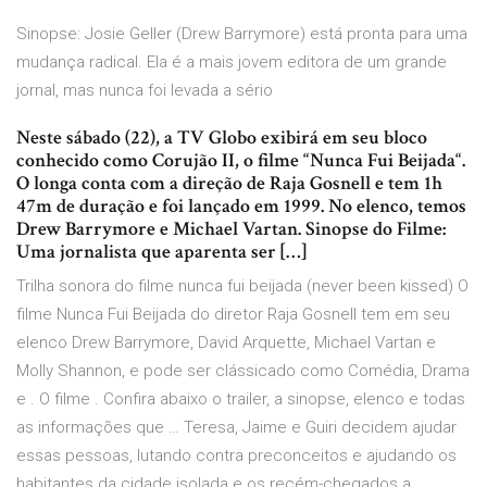
Sinopse: Josie Geller (Drew Barrymore) está pronta para uma
mudança radical. Ela é a mais jovem editora de um grande
jornal, mas nunca foi levada a sério
Neste sábado (22), a TV Globo exibirá em seu bloco
conhecido como Corujão II, o filme “Nunca Fui Beijada“.
O longa conta com a direção de Raja Gosnell e tem 1h
47m de duração e foi lançado em 1999. No elenco, temos
Drew Barrymore e Michael Vartan. Sinopse do Filme:
Uma jornalista que aparenta ser […]
Trilha sonora do filme nunca fui beijada (never been kissed) O
filme Nunca Fui Beijada do diretor Raja Gosnell tem em seu
elenco Drew Barrymore, David Arquette, Michael Vartan e
Molly Shannon, e pode ser clássicado como Comédia, Drama
e . O filme . Confira abaixo o trailer, a sinopse, elenco e todas
as informações que … Teresa, Jaime e Guiri decidem ajudar
essas pessoas, lutando contra preconceitos e ajudando os
habitantes da cidade isolada e os recém-chegados a