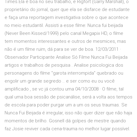
Times.Ela é boa no seu trabalho, e Rigfort (Garry Marshall), o
proprietário do jornal, quer que ela se disfarce de estudante
e faça uma reportagem investigativa sobre o que acontece
no meio estudantil. Assisti a esse filme: Nunca fui beijada
(Never Been Kissed/1999) pelo canal Megapix HD, o filme
tem momentos interessantes e outros de mesmices, mas
não é um filme ruim, dá para se ver de boa. 12/03/2011 ·
Observador Participante Analise Só Filme Nunca Fui Beijada
artigos e trabalhos de pesquisa . Analise psicologica dos
personagens do filme "garota interrompida" quebrado ou
engolir um grande segredo .. e ser como eu ou você
amplificado , se vc já contou uma 04/10/2008 · O filme, tal
qual uma boa sessão de psicanálise, será a volta aos tempos
de escola para poder purgar um a um os seus traumas. Se
Nunca Fui Beijada é irregular, isso não quer dizer que não haja
momentos de brilho. Gosnell dá golpes de mestre quando
faz Josie reviver cada cena-trauma no melhor lugar possível.