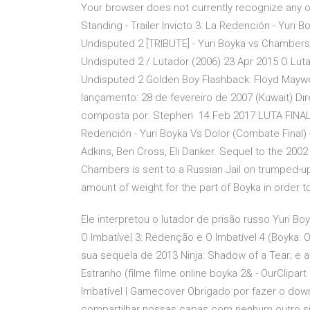
Your browser does not currently recognize any o
Standing - Trailer Invicto 3: La Redención - Yuri 
Undisputed 2 [TRIBUTE] - Yuri Boyka vs Chamber
Undisputed 2 / Lutador (2006) 23 Apr 2015 O Luta
Undisputed 2 Golden Boy Flashback: Floyd Maywe
lançamento: 28 de fevereiro de 2007 (Kuwait) Dir
composta por: Stephen 14 Feb 2017 LUTA FINAL.
Redención - Yuri Boyka Vs Dolor (Combate Final) -
Adkins, Ben Cross, Eli Danker. Sequel to the 200
Chambers is sent to a Russian Jail on trumped-up
amount of weight for the part of Boyka in order t
Ele interpretou o lutador de prisão russo Yuri B
O Imbatível 3: Redenção e O Imbatível 4 (Boyka: 
sua sequela de 2013 Ninja: Shadow of a Tear; e 
Estranho (filme filme online boyka 2& - OurClipar
Imbatível | Gamecover Obrigado por fazer o dow
compartilhar nossas capas com nenhum outro si