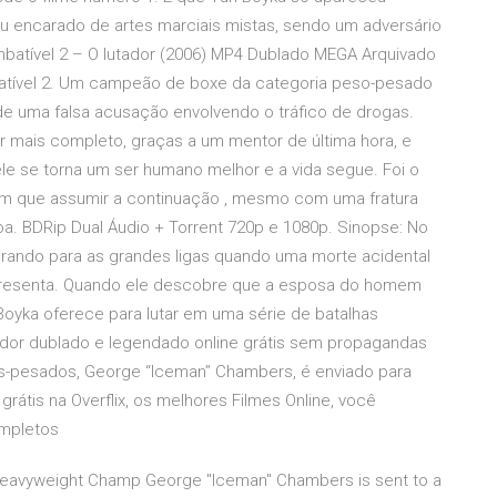
au encarado de artes marciais mistas, sendo um adversário
mbatível 2 – O lutador (2006) MP4 Dublado MEGA Arquivado
mbatível 2. Um campeão de boxe da categoria peso-pesado
de uma falsa acusação envolvendo o tráfico de drogas.
r mais completo, graças a um mentor de última hora, e
le se torna um ser humano melhor e a vida segue. Foi o
em que assumir a continuação , mesmo com uma fratura
oa. BDRip Dual Áudio + Torrent 720p e 1080p. Sinopse: No
atirando para as grandes ligas quando uma morte acidental
representa. Quando ele descobre que a esposa do homem
oyka oferece para lutar em uma série de batalhas
utador dublado e legendado online grátis sem propagandas
s-pesados, George “Iceman” Chambers, é enviado para
grátis na Overflix, os melhores Filmes Online, você
ompletos
, Heavyweight Champ George "Iceman" Chambers is sent to a