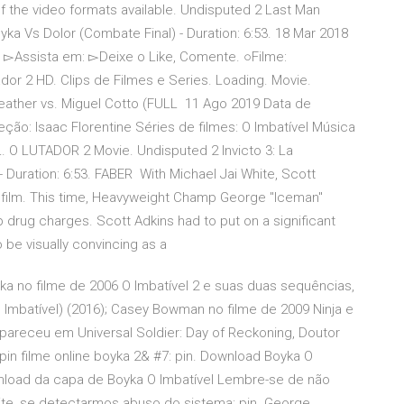
f the video formats available. Undisputed 2 Last Man
Boyka Vs Dolor (Combate Final) - Duration: 6:53. 18 Mar 2018
s ▻Assista em: ▻Deixe o Like, Comente. ○Filme:
dor 2 HD. Clips de Filmes e Series. Loading. Movie.
ather vs. Miguel Cotto (FULL 11 Ago 2019 Data de
eção: Isaac Florentine Séries de filmes: O Imbatível Música
 O LUTADOR 2 Movie. Undisputed 2 Invicto 3: La
 Duration: 6:53. FABER With Michael Jai White, Scott
2 film. This time, Heavyweight Champ George "Iceman"
 drug charges. Scott Adkins had to put on a significant
o be visually convincing as a
oyka no filme de 2006 O Imbatível 2 e suas duas sequências,
O Imbatível) (2016); Casey Bowman no filme de 2009 Ninja e
apareceu em Universal Soldier: Day of Reckoning, Doutor
t pin filme online boyka 2& #7: pin. Download Boyka O
nload da capa de Boyka O Imbatível Lembre-se de não
te, se detectarmos abuso do sistema: pin. George