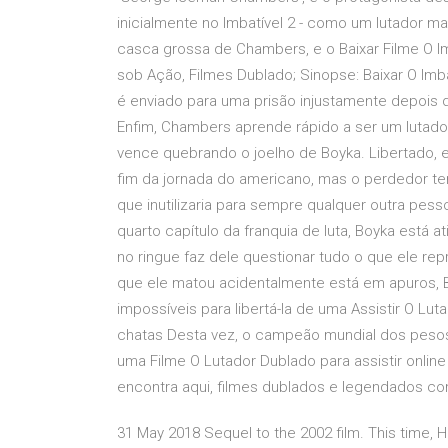
inicialmente no Imbatível 2 - como um lutador m
casca grossa de Chambers, e o Baixar Filme O I
sob Ação, Filmes Dublado; Sinopse: Baixar O I
é enviado para uma prisão injustamente depois 
Enfim, Chambers aprende rápido a ser um lutado
vence quebrando o joelho de Boyka. Libertado, e
fim da jornada do americano, mas o perdedor t
que inutilizaria para sempre qualquer outra pess
quarto capítulo da franquia de luta, Boyka está 
no ringue faz dele questionar tudo o que ele 
que ele matou acidentalmente está em apuros, B
impossíveis para libertá-la de uma Assistir O L
chatas Desta vez, o campeão mundial dos peso
uma Filme O Lutador Dublado para assistir online 
encontra aqui, filmes dublados e legendados c
31 May 2018 Sequel to the 2002 film. This time