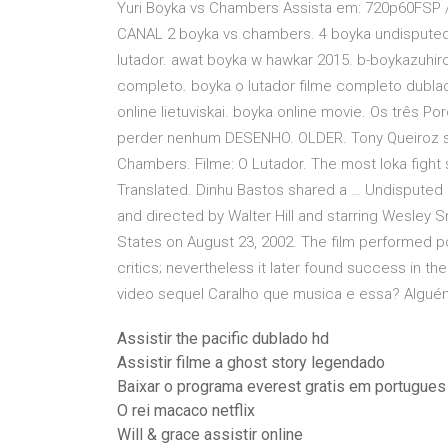
Yuri Boyka vs Chambers Assista em: 720p60FSP
CANAL 2 boyka vs chambers. 4 boyka undisputed.
lutador. awat boyka w hawkar 2015. b-boykazuhiro
completo. boyka o lutador filme completo dublado
online lietuviskai. boyka online movie. Os três P
perder nenhum DESENHO. OLDER. Tony Queiroz sh
Chambers. Filme: O Lutador. The most loka fight
Translated. Dinhu Bastos shared a … Undisputed i
and directed by Walter Hill and starring Wesley 
States on August 23, 2002. The film performed p
critics; nevertheless it later found success in t
Assistir the pacific dublado hd
Assistir filme a ghost story legendado
Baixar o programa everest gratis em portugues
O rei macaco netflix
Will & grace assistir online