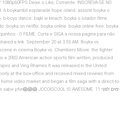
 / 1080p60FPS Deixe o Like, Comente. INSCREVA-SE NO
 6 boykambil esplanade hope island. assistir boyka o
. b-boys dance. bajki w kinach. boyka o lutador filme
. boyka on netflix. boyka online. boyka online free. boyka
orquinhos - O FILME. Curta e SIGA a nossa pagina para não
ared a link. September 20 at 3:53 AM. Boyka vs
 scene in cinema Boyka vs. Chambers Movie: the fighter.
s a 2002 American action sports film written, produced
Snipes and Ving Rhames.It was released in the United
oorly at the box-office and received mixed reviews from
he home video market and began a film saga with a direct-to-
video sequel Caralho que musica e essa? Alguém sabe pfvr😱😱😱 JOCOISCOOL IS AWESOME. 11 ימים לפני