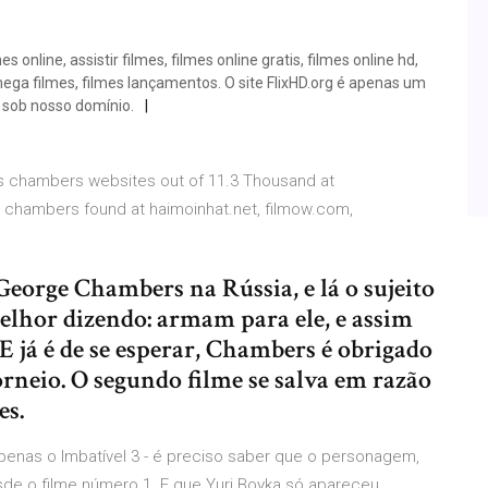
mes online, assistir filmes, filmes online gratis, filmes online hd,
d, mega filmes, filmes lançamentos. O site FlixHD.org é apenas um
 sob nosso domínio.
vs chambers websites out of 11.3 Thousand at
chambers found at haimoinhat.net, filmow.com,
George Chambers na Rússia, e lá o sujeito
elhor dizendo: armam para ele, e assim
E já é de se esperar, Chambers é obrigado
rneio. O segundo filme se salva em razão
es.
apenas o Imbatível 3 - é preciso saber que o personagem,
de o filme número 1. E que Yuri Boyka só apareceu