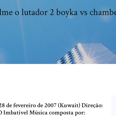
lme o lutador 2 boyka vs chamb
8 de fevereiro de 2007 (Kuwait) Direção:
: O Imbatível Música composta por: