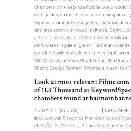
Chambers: pin A segunda história põe o lutador G
bem gelada, ou melhor dizendo: armam para ele,
esperar, Chambers é obrigado a lutar mais uma 
das lutas serem um pouco melhores. Boyka Undis
a 4-a a francizei, il are pe Scott Adkins(Boyka) i
pătrunderea în galele “greilor”, însă atunci când 
pună la îndoială motivele pentru care luptă şi prin
With Michael Jai White, Scott Adkins, Ben Cross, 
Champ George "Iceman" Chambers is sent to a Ru
Look at most relevant Filme com 
of 11.3 Thousand at KeywordSpac
chambers found at haimoinhat.ne
21/04/2017 · [SOURCE]:…………………..[ 1080p.WEBRi
links Just wait 5 seconds then click “skip ad”)
DE AÇÃO - FILME DE LUTA Guia Para Criar Seu N