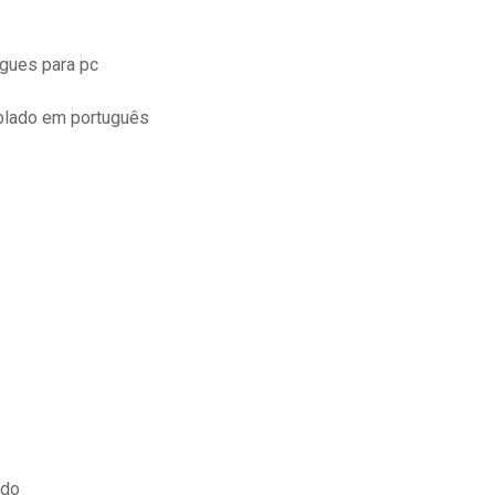
gues para pc
blado em português
ado