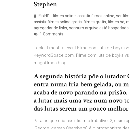
Stephen
FlixHD - filmes online, assistir filmes online, ver fil
assistir filmes online gratis, filmes gratis, filmes h
agregador de links, nenhum arquivo está hospedado
1 Comments
Look at most relevant Filme com luta de boyka 
KeywordSpace.com. Filme com luta de boyka vs 
magofilmes.blog
A segunda história põe o lutador 
entra numa fria bem gelada, ou m
acaba de novo parando na prisão. 
a lutar mais uma vez num novo to
das lutas serem um pouco melhor
Para os que não assistiram o Imbatível 2, e sim 
'George Iceman Chambers', é o protagonista des