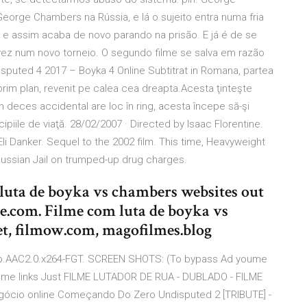
eorge Chambers na Rússia, e lá o sujeito entra numa fria
 e assim acaba de novo parando na prisão. E já é de se
vez num novo torneio. O segundo filme se salva em razão
puted 4 2017 – Boyka 4 Online Subtitrat in Romana, partea
n prim plan, revenit pe calea cea dreapta.Acesta ţinteşte
un deces accidental are loc în ring, acesta începe să-şi
cipiile de viaţă. 28/02/2007 · Directed by Isaac Florentine.
Eli Danker. Sequel to the 2002 film. This time, Heavyweight
ssian Jail on trumped-up drug charges.
luta de boyka vs chambers websites out
e.com. Filme com luta de boyka vs
t, filmow.com, magofilmes.blog
p.AAC2.0.x264-FGT. SCREEN SHOTS: (To bypass Ad youme
 youme links Just FILME LUTADOR DE RUA - DUBLADO - FILME
egócio online Começando Do Zero Undisputed 2 [TRIBUTE] -