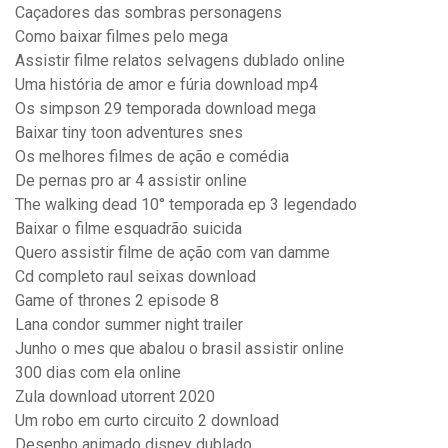
Caçadores das sombras personagens
Como baixar filmes pelo mega
Assistir filme relatos selvagens dublado online
Uma história de amor e fúria download mp4
Os simpson 29 temporada download mega
Baixar tiny toon adventures snes
Os melhores filmes de ação e comédia
De pernas pro ar 4 assistir online
The walking dead 10° temporada ep 3 legendado
Baixar o filme esquadrão suicida
Quero assistir filme de ação com van damme
Cd completo raul seixas download
Game of thrones 2 episode 8
Lana condor summer night trailer
Junho o mes que abalou o brasil assistir online
300 dias com ela online
Zula download utorrent 2020
Um robo em curto circuito 2 download
Desenho animado disney dublado