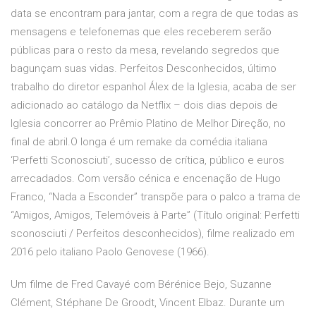
data se encontram para jantar, com a regra de que todas as
mensagens e telefonemas que eles receberem serão
públicas para o resto da mesa, revelando segredos que
bagunçam suas vidas. Perfeitos Desconhecidos, último
trabalho do diretor espanhol Álex de la Iglesia, acaba de ser
adicionado ao catálogo da Netflix – dois dias depois de
Iglesia concorrer ao Prêmio Platino de Melhor Direção, no
final de abril.O longa é um remake da comédia italiana
‘Perfetti Sconosciuti’, sucesso de crítica, público e euros
arrecadados. Com versão cénica e encenação de Hugo
Franco, “Nada a Esconder” transpõe para o palco a trama de
“Amigos, Amigos, Telemóveis à Parte” (Título original: Perfetti
sconosciuti / Perfeitos desconhecidos), filme realizado em
2016 pelo italiano Paolo Genovese (1966).
Um filme de Fred Cavayé com Bérénice Bejo, Suzanne
Clément, Stéphane De Groodt, Vincent Elbaz. Durante um