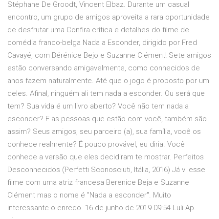
Stéphane De Groodt, Vincent Elbaz. Durante um casual
encontro, um grupo de amigos aproveita a rara oportunidade
de desfrutar uma Confira crítica e detalhes do filme de
comédia franco-belga Nada a Esconder, dirigido por Fred
Cavayé, com Bérénice Bejo e Suzanne Clément! Sete amigos
estão conversando amigavelmente, como conhecidos de
anos fazem naturalmente. Até que o jogo é proposto por um
deles. Afinal, ninguém ali tem nada a esconder. Ou será que
tem? Sua vida é um livro aberto? Você não tem nada a
esconder? E as pessoas que estão com você, também são
assim? Seus amigos, seu parceiro (a), sua família, você os
conhece realmente? É pouco provável, eu diria. Você
conhece a versão que eles decidiram te mostrar. Perfeitos
Desconhecidos (Perfetti Sconosciuti, Itália, 2016) Já vi esse
filme com uma atriz francesa Berenice Beja e Suzanne
Clément mas o nome é "Nada a esconder". Muito
interessante o enredo. 16 de junho de 2019 09:54 Luli Ap.