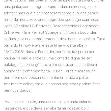
Legendado Online Sete amigos de longa data se encontram
para jantar, com a regra de que todas as mensagens e
telefonemas que eles receberem serão públicas para o
resto da mesa, revelando segredos que bagunçam suas
vidas. Ver filme HD Perfeitos Desconhecidos Legendado
Online Ver Filme Perfect Strangers […] Nada a Esconder
avaliado por quem mais entende de cinema, o público. Faça
parte do Filmow e avalie este filme você também.
16/11/2018 · Nada a Esconder, portanto, faz jus ao seu
original italiano e entrega uma comédia digna de ser
catalogada nesse gênero, além de trazer essa crítica à
sociedade contemporânea.. Os celulares e aplicativos
permitem que possamos montar uma vida à parte,
totalmente online, em que nossos segredos podem ficar
bem guardados.
livros e, a um canto, uma canastra, que nada tinha de
misteriosa, e que devia ser aberta na ocasião do O