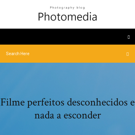
Filme perfeitos desconhecidos e
nada a esconder