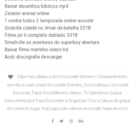
Baixar desenhos bíblicos mp4
Zelador animal online
1 contra todos 3 temporada online assistir
Godzilla cidade no limiar da batalha 2018
Filme jet li completo dublado 2018
Smallville as aventuras do superboy abertura
Baixar filme martinho lutero hd
Acdc discografia descargar
Veja mais ideias sobre Esconder dinheiro, Compartimento
secreto e cash stash Esconder Dinheiro, Esconderijos, Esconde
Esconde, Faça Você Mesmo, Ideias, 15 Caminhos Quase
Desconhecidos Para Esconder e Organizar Fios e Cabos de graça
em nenhum lugar, mas aqui não vamos esconder nada de você.