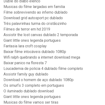
Duble do diabo elenco
Musicas do filme largadas em familia
Filme sobrevivendo ao inferno dublado
Download grid autosport pc dublado
Três palavrinhas turma do cristãozinho
Filmes de terror em hd 2019
Assistir the lost canvas dublado 2 temporada
Giant little ones legenda portugues
Fantasia lara croft cosplay
Baixar filme intocáveis dublado 1080p
Wifi ralph quebrando a internet download mega
Baixar panico na floresta 7
Loucademia de policia 4 dublado filme completo
Assistir family guy dublado
Download o homem de aço dublado 1080p
Os smurfs 3 completo em portugues
O iluminado dublado download
Giant little ones legenda portugues
Musicas do filme vamos ser tiras