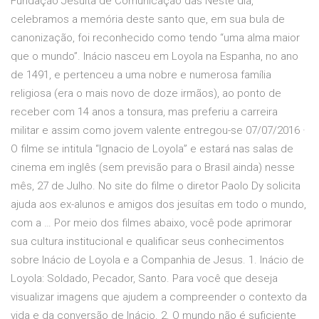
Fundação Jesuíta de Comunicação das Neste dia,
celebramos a memória deste santo que, em sua bula de
canonização, foi reconhecido como tendo “uma alma maior
que o mundo”. Inácio nasceu em Loyola na Espanha, no ano
de 1491, e pertenceu a uma nobre e numerosa família
religiosa (era o mais novo de doze irmãos), ao ponto de
receber com 14 anos a tonsura, mas preferiu a carreira
militar e assim como jovem valente entregou-se 07/07/2016 ·
O filme se intitula “Ignacio de Loyola” e estará nas salas de
cinema em inglês (sem previsão para o Brasil ainda) nesse
mês, 27 de Julho. No site do filme o diretor Paolo Dy solicita
ajuda aos ex-alunos e amigos dos jesuítas em todo o mundo,
com a … Por meio dos filmes abaixo, você pode aprimorar
sua cultura institucional e qualificar seus conhecimentos
sobre Inácio de Loyola e a Companhia de Jesus. 1. Inácio de
Loyola: Soldado, Pecador, Santo. Para você que deseja
visualizar imagens que ajudem a compreender o contexto da
vida e da conversão de Inácio. 2. O mundo não é suficiente