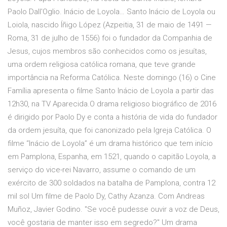
Paolo Dall'Oglio. Inácio de Loyola… Santo Inácio de Loyola ou
Loiola, nascido Íñigo López (Azpeitia, 31 de maio de 1491 —
Roma, 31 de julho de 1556) foi o fundador da Companhia de
Jesus, cujos membros são conhecidos como os jesuítas,
uma ordem religiosa católica romana, que teve grande
importância na Reforma Católica. Neste domingo (16) o Cine
Família apresenta o filme Santo Inácio de Loyola a partir das
12h30, na TV Aparecida.O drama religioso biográfico de 2016
é dirigido por Paolo Dy e conta a história de vida do fundador
da ordem jesuíta, que foi canonizado pela Igreja Católica. O
filme “Inácio de Loyola” é um drama histórico que tem início
em Pamplona, Espanha, em 1521, quando o capitão Loyola, a
serviço do vice-rei Navarro, assume o comando de um
exército de 300 soldados na batalha de Pamplona, contra 12
mil sol Um filme de Paolo Dy, Cathy Azanza. Com Andreas
Muñoz, Javier Godino. "Se você pudesse ouvir a voz de Deus,
você gostaria de manter isso em segredo?" Um drama