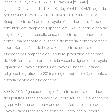
Ignatius.Of.Loyola.2016.720p.BluRay.x264-[YTS.AM]
Ignatius.Of.Loyola.2016.1080p.BluRay.x264-[YTS.AM] Legenda
por ssakurai DOWNLOAD NO COMANDOTORRENTS.COM
Sinopse: O filme "Inácio de Loyola" é um drama histórico que
tem início em Pamplona, Espanha, em 1521, quando o capitão
Loyola… O jesuíta ressalta ainda que o filme foi concebido
como uma resposta à “ausência de material contemporâneo”
sobre Santo Inácio de Loyola. O último filme sobre o
fundador da Companhia de Jesus foi produzido na década
de 1940, em preto e branco, pela Espanha. Ignacio de Loyola
(Ignacio de Loyola / Ignatius of Loyola) Sinopse O drama
religioso biográfico de 2016 é dirigido por Paolo Dy e conta a
história de vida do fundador da …
30/08/2016 · “Ignacio de Loyola”, um filme sobre o fundador
dos jesuítas. Francisco Xavier e Pedro Arrupe. Dois ícones da
Igreja. A homilia do papa Francisco na festa de Inácio de
Loyola. Papa Francisco, na festa de Santo Inácio, lembra