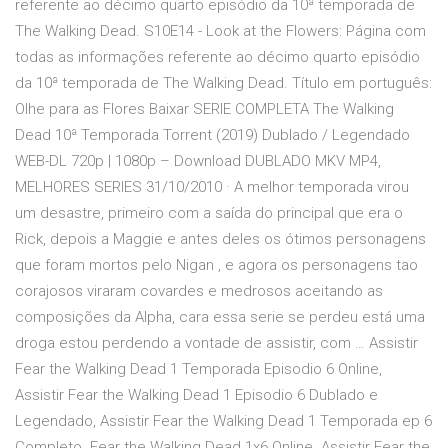
referente ao décimo quarto episódio da 10ª temporada de
The Walking Dead. S10E14 - Look at the Flowers: Página com
todas as informações referente ao décimo quarto episódio
da 10ª temporada de The Walking Dead. Título em português:
Olhe para as Flores Baixar SERIE COMPLETA The Walking
Dead 10ª Temporada Torrent (2019) Dublado / Legendado
WEB-DL 720p | 1080p – Download DUBLADO MKV MP4,
MELHORES SERIES 31/10/2010 · A melhor temporada virou
um desastre, primeiro com a saída do principal que era o
Rick, depois a Maggie e antes deles os ótimos personagens
que foram mortos pelo Nigan , e agora os personagens tao
corajosos viraram covardes e medrosos aceitando as
composições da Alpha, cara essa serie se perdeu está uma
droga estou perdendo a vontade de assistir, com … Assistir
Fear the Walking Dead 1 Temporada Episodio 6 Online,
Assistir Fear the Walking Dead 1 Episodio 6 Dublado e
Legendado, Assistir Fear the Walking Dead 1 Temporada ep 6
Completo. Fear the Walking Dead 1x6 Online. Assistir Fear the