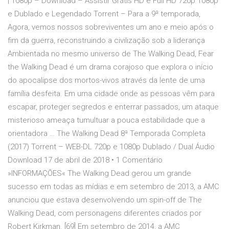
| 1080p – Download – Assistir Grátis HD e Full HD 720p 1080p
e Dublado e Legendado Torrent – Para a 9ª temporada,
Agora, vemos nossos sobreviventes um ano e meio após o
fim da guerra, reconstruindo a civilização sob a liderança
Ambientada no mesmo universo de The Walking Dead, Fear
the Walking Dead é um drama corajoso que explora o início
do apocalipse dos mortos-vivos através da lente de uma
família desfeita. Em uma cidade onde as pessoas vêm para
escapar, proteger segredos e enterrar passados, um ataque
misterioso ameaça tumultuar a pouca estabilidade que a
orientadora … The Walking Dead 8ª Temporada Completa
(2017) Torrent – WEB-DL 720p e 1080p Dublado / Dual Áudio
Download 17 de abril de 2018 • 1 Comentário
»INFORMAÇÕES« The Walking Dead gerou um grande
sucesso em todas as mídias e em setembro de 2013, a AMC
anunciou que estava desenvolvendo um spin-off de The
Walking Dead, com personagens diferentes criados por
Robert Kirkman. [69] Em setembro de 2014, a AMC